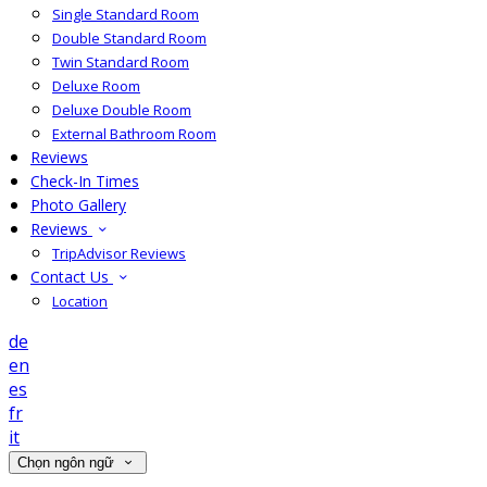
Single Standard Room
Double Standard Room
Twin Standard Room
Deluxe Room
Deluxe Double Room
External Bathroom Room
Reviews
Check-In Times
Photo Gallery
Reviews
TripAdvisor Reviews
Contact Us
Location
de
en
es
fr
it
Chọn ngôn ngữ