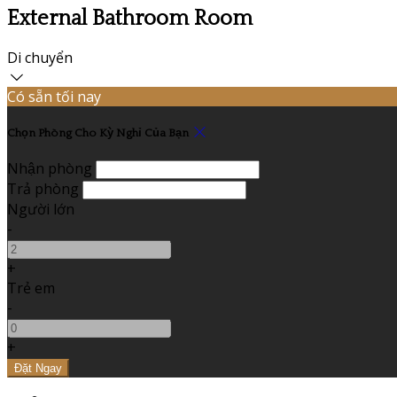
External Bathroom Room
Di chuyển
Có sẵn tối nay
Chọn Phòng Cho Kỳ Nghỉ Của Bạn
Nhận phòng
Trả phòng
Người lớn
-
+
Trẻ em
-
+