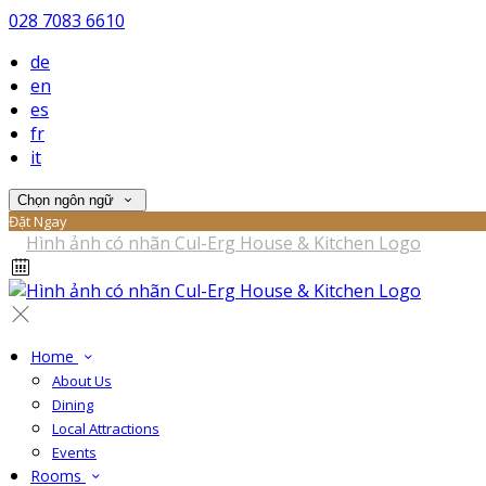
028 7083 6610
de
en
es
fr
it
Chọn ngôn ngữ
Đặt Ngay
Home
About Us
Dining
Local Attractions
Events
Rooms