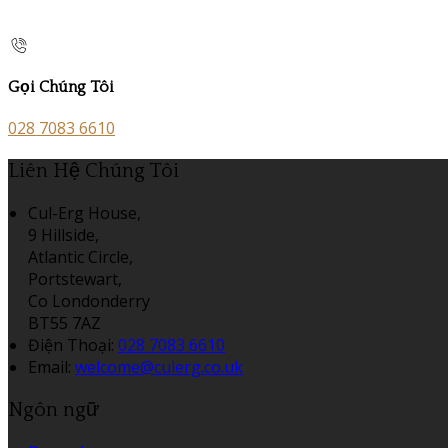
Gọi Chúng Tôi
028 7083 6610
Liên Hệ Chúng Tôi
Cul-Erg House,
9 Hillside,
Atlantic Circle,
Portstewart,
Co Londonderry
BT55 7AZ
Điện Thoại
:
028 7083 6610
Email:
welcome@culerg.co.uk
Ngôn ngữ