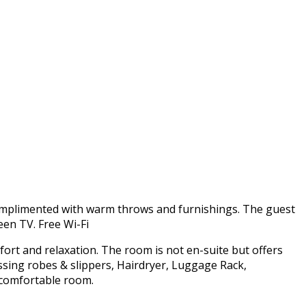
omplimented with warm throws and furnishings. The guest
een TV. Free Wi-Fi
fort and relaxation. The room is not en-suite but offers
ssing robes & slippers, Hairdryer, Luggage Rack,
d comfortable room.