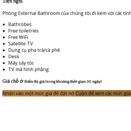
Tiện nghi
Phòng External Bathroom của chúng tôi đi kèm với các tính
Bathrobes
Free toiletries
Free WiFi
Satellite TV
Dụng cụ pha trà/cà phê
Desk
Máy sấy tóc
TV mà hình phẳng
Giá chỗ ở
(hiển thị giá trong khoảng thời gian 30 ngày)
Nhấn vào một mức giá để đặt nó
Cuộn để xem các mức giá 