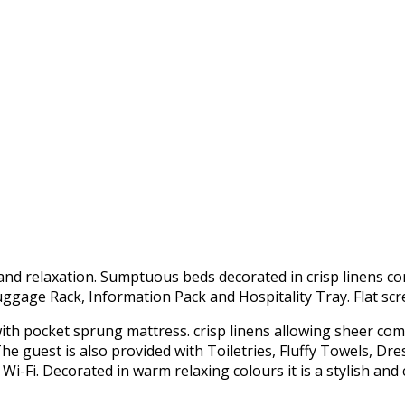
nd relaxation. Sumptuous beds decorated in crisp linens c
Luggage Rack, Information Pack and Hospitality Tray. Flat scr
 with pocket sprung mattress. crisp linens allowing sheer com
e guest is also provided with Toiletries, Fluffy Towels, Dre
 Wi-Fi. Decorated in warm relaxing colours it is a stylish an